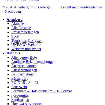
© 2026 Altenberg im Erzgebirge
Erstellt mit die-infoseiten.de
↑
Nach oben
Altenberg
Aktuelles
Alle Ortsteile
Pressemitteilungen
Sport
Tourismus & Freizeit
UNESCO-Welterbe
Webcam und Wetter
Rathaus
Altenberger Bote
Amtliche Bekanntmachungen
Ansprechpartner
Ausschreibungen
Baumaßnahmen
Bürgerbüro
EU-DLR / Amt24
Feuerwehr
Formulare – Dokumente im PDF Format
Fördermittel
Fundsachen
Hochwasservorsorge