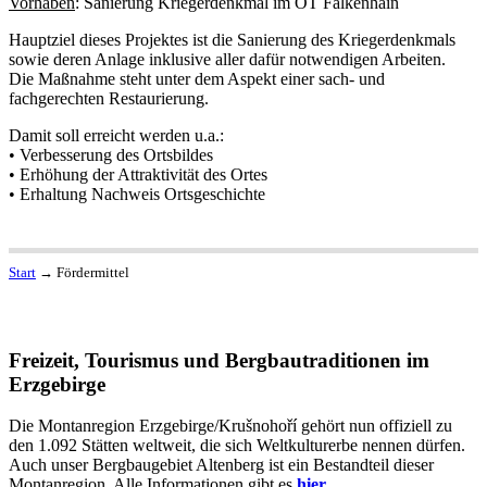
Vorhaben
: Sanierung Kriegerdenkmal im OT Falkenhain
Hauptziel dieses Projektes ist die Sanierung des Kriegerdenkmals
sowie deren Anlage inklusive aller dafür notwendigen Arbeiten.
Die Maßnahme steht unter dem Aspekt einer sach- und
fachgerechten Restaurierung.
Damit soll erreicht werden u.a.:
• Verbesserung des Ortsbildes
• Erhöhung der Attraktivität des Ortes
• Erhaltung Nachweis Ortsgeschichte
Start
→
Fördermittel
Freizeit, Tourismus und Bergbautraditionen im
Erzgebirge
Die Montanregion Erzgebirge/Krušnohoří gehört nun offiziell zu
den 1.092 Stätten weltweit, die sich Weltkulturerbe nennen dürfen.
Auch unser Bergbaugebiet Altenberg ist ein Bestandteil dieser
Montanregion. Alle Informationen gibt es
hier
.