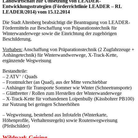
Landwirtschaft zur Umsetzung von LEADER-
Entwicklungsstrategien (Förderrichtlinie LEADER – RL
LEADER/2014) vom 15.12.2014
Die Stadt Altenberg beabsichtigt die Beantragung von LEADER-
Fördermitteln zur Beschaffung von Präparationstechnik für
Winterwanderwege sowie die Einrichtung der zugehörigen
Beschilderung.
Vorhaben:
Anschaffung von Präparationstechnik (2 Zugfahrzeuge +
Anhängetechnik) für Winterwandwerwege, X-Track-Kette,
ergänzende Wegweisung
Bestandteile:
– 2 ATV‘ / Quads
– Frontmulcher (an Quad), aus der Mitte verschiebbar
– Anhänger für Transporte Sommer wie Winter (Schneetransporte)
– Glättbretter / Rollen zum Herstellen der Winterwanderwege
– X-Track-Kette für vorhandenen Loipenbully (Kässbohrer PB100)
zur Nutzung bei geringen Schneehöhen
– Wegweisung, bestehend aus Infotafeln (Winterkarte,
Höhenprofile, Verhaltensregeln) sowie Routenwegweisung
(Pfeilschilder)
Wildpark Geising