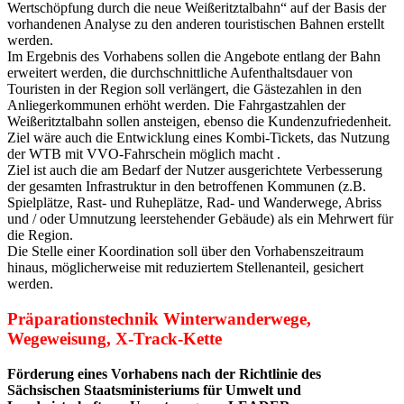
Wertschöpfung durch die neue Weißeritztalbahn“ auf der Basis der
vorhandenen Analyse zu den anderen touristischen Bahnen erstellt
werden.
Im Ergebnis des Vorhabens sollen die Angebote entlang der Bahn
erweitert werden, die durchschnittliche Aufenthaltsdauer von
Touristen in der Region soll verlängert, die Gästezahlen in den
Anliegerkommunen erhöht werden. Die Fahrgastzahlen der
Weißeritztalbahn sollen ansteigen, ebenso die Kundenzufriedenheit.
Ziel wäre auch die Entwicklung eines Kombi-Tickets, das Nutzung
der WTB mit VVO-Fahrschein möglich macht .
Ziel ist auch die am Bedarf der Nutzer ausgerichtete Verbesserung
der gesamten Infrastruktur in den betroffenen Kommunen (z.B.
Spielplätze, Rast- und Ruheplätze, Rad- und Wanderwege, Abriss
und / oder Umnutzung leerstehender Gebäude) als ein Mehrwert für
die Region.
Die Stelle einer Koordination soll über den Vorhabenszeitraum
hinaus, möglicherweise mit reduziertem Stellenanteil, gesichert
werden.
Präparationstechnik Winterwanderwege,
Wegeweisung, X-Track-Kette
Förderung eines Vorhabens nach der Richtlinie des
Sächsischen Staatsministeriums für Umwelt und