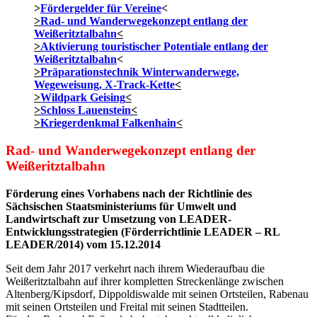
>
Fördergelder für Vereine
<
>
Rad- und Wanderwegekonzept entlang der
Weißeritztalbahn
<
>
Aktivierung touristischer Potentiale entlang der
Weißeritztalbahn
<
>
Präparationstechnik Winterwanderwege,
Wegeweisung, X-Track-Kette
<
>
Wildpark Geising
<
>
Schloss Lauenstein
<
>
Kriegerdenkmal Falkenhain
<
Rad- und Wanderwegekonzept entlang der
Wei
ßeritztalbahn
Förderung eines Vorhabens nach der Richtlinie des
Sächsischen Staatsministeriums für Umwelt und
Landwirtschaft zur Umsetzung von LEADER-
Entwicklungsstrategien (Förderrichtlinie LEADER – RL
LEADER/2014) vom 15.12.2014
Seit dem Jahr 2017 verkehrt nach ihrem Wiederaufbau die
Weißeritztalbahn auf ihrer kompletten Streckenlänge zwischen
Altenberg/Kipsdorf, Dippoldiswalde mit seinen Ortsteilen, Rabenau
mit seinen Ortsteilen und Freital mit seinen Stadtteilen.