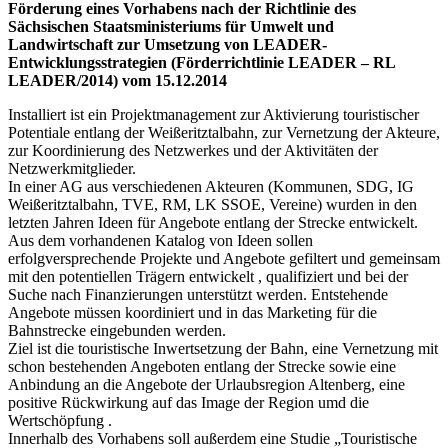
Förderung eines Vorhabens nach der Richtlinie des
Sächsischen Staatsministeriums für Umwelt und
Landwirtschaft zur Umsetzung von LEADER-
Entwicklungsstrategien (Förderrichtlinie LEADER – RL
LEADER/2014) vom 15.12.2014
Installiert ist ein Projektmanagement zur Aktivierung touristischer
Potentiale entlang der Weißeritztalbahn, zur Vernetzung der Akteure,
zur Koordinierung des Netzwerkes und der Aktivitäten der
Netzwerkmitglieder.
In einer AG aus verschiedenen Akteuren (Kommunen, SDG, IG
Weißeritztalbahn, TVE, RM, LK SSOE, Vereine) wurden in den
letzten Jahren Ideen für Angebote entlang der Strecke entwickelt.
Aus dem vorhandenen Katalog von Ideen sollen
erfolgversprechende Projekte und Angebote gefiltert und gemeinsam
mit den potentiellen Trägern entwickelt , qualifiziert und bei der
Suche nach Finanzierungen unterstützt werden. Entstehende
Angebote müssen koordiniert und in das Marketing für die
Bahnstrecke eingebunden werden.
Ziel ist die touristische Inwertsetzung der Bahn, eine Vernetzung mit
schon bestehenden Angeboten entlang der Strecke sowie eine
Anbindung an die Angebote der Urlaubsregion Altenberg, eine
positive Rückwirkung auf das Image der Region umd die
Wertschöpfung .
Innerhalb des Vorhabens soll außerdem eine Studie „Touristische