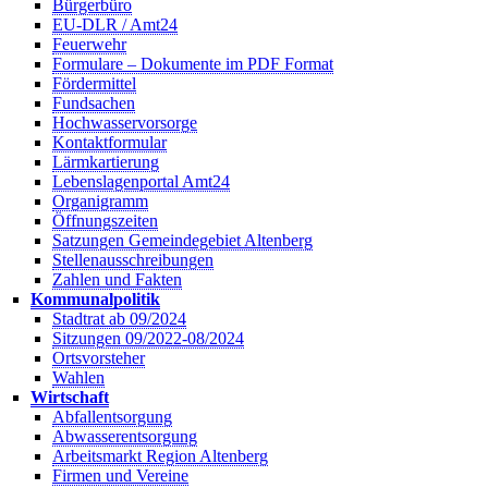
Bürgerbüro
EU-DLR / Amt24
Feuerwehr
Formulare – Dokumente im PDF Format
Fördermittel
Fundsachen
Hochwasservorsorge
Kontaktformular
Lärmkartierung
Lebenslagenportal Amt24
Organigramm
Öffnungszeiten
Satzungen Gemeindegebiet Altenberg
Stellenausschreibungen
Zahlen und Fakten
Kommunalpolitik
Stadtrat ab 09/2024
Sitzungen 09/2022-08/2024
Ortsvorsteher
Wahlen
Wirtschaft
Abfallentsorgung
Abwasserentsorgung
Arbeitsmarkt Region Altenberg
Firmen und Vereine