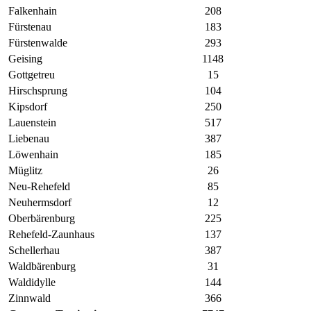
Falkenhain
208
Fürstenau
183
Fürstenwalde
293
Geising
1148
Gottgetreu
15
Hirschsprung
104
Kipsdorf
250
Lauenstein
517
Liebenau
387
Löwenhain
185
Müglitz
26
Neu-Rehefeld
85
Neuhermsdorf
12
Oberbärenburg
225
Rehefeld-Zaunhaus
137
Schellerhau
387
Waldbärenburg
31
Waldidylle
144
Zinnwald
366