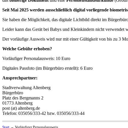
das
bisherige Dokument
und eine
Personenstandsurkunde
(Geburt
Seit Mai 2025 werden ausschließlich digital vorliegende biometri
Sie haben die Möglichkeit, das digitale Lichtbild direkt im Bürgerbür
Leider kann das Gerät bei Babys und Kleinkindern nicht verwendet wer
Der vorläufige Ausweis wird nur mit einer Gültigkeit von bis zu 3 Mona
Welche Gebühr erhoben?
Vorläufiger Personalausweis: 10 Euro
Digitales Passfoto (im Bürgerbüro erstellt): 6 Euro
Ansprechpartner:
Stadtverwaltung Altenberg
Bürgerbüro
Platz des Bergmanns 2
01773 Altenberg
post (at) altenberg.de
Telefon: 035056/333-42 bzw. 035056/333-44
Start
→
Vorläufiger Personalausweis