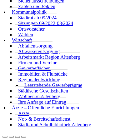
Stellenausschreibungen
Zahlen und Fakten
Kommunalpolitik
Stadtrat ab 09/2024
Sitzungen 09/2022-08/2024
Ortsvorsteher
Wahlen
Wirtschaft
Abfallentsorgung
Abwasserentsorgung
Arbeitsmarkt Region Altenberg
Firmen und Vereine
Gewerbeflächen
Immobilien & Flurstücke
Regionalentwicklung
Leerstehende Gewerberäume
Städtische Gesellschaften
Wohnen in Altenberg
Ihre Anfrage auf Eintrag
Ärzte – Öffentliche Einrichtungen
Ärzte
Not- & Bereitschaftsdienst
Stadt- und Schulbibliothek Altenberg