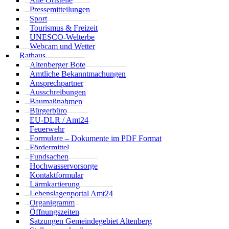
Alle Ortsteile
Pressemitteilungen
Sport
Tourismus & Freizeit
UNESCO-Welterbe
Webcam und Wetter
Rathaus
Altenberger Bote
Amtliche Bekanntmachungen
Ansprechpartner
Ausschreibungen
Baumaßnahmen
Bürgerbüro
EU-DLR / Amt24
Feuerwehr
Formulare – Dokumente im PDF Format
Fördermittel
Fundsachen
Hochwasservorsorge
Kontaktformular
Lärmkartierung
Lebenslagenportal Amt24
Organigramm
Öffnungszeiten
Satzungen Gemeindegebiet Altenberg