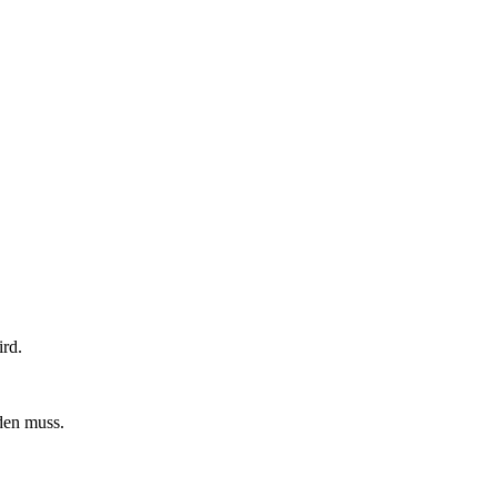
ird.
rden muss.