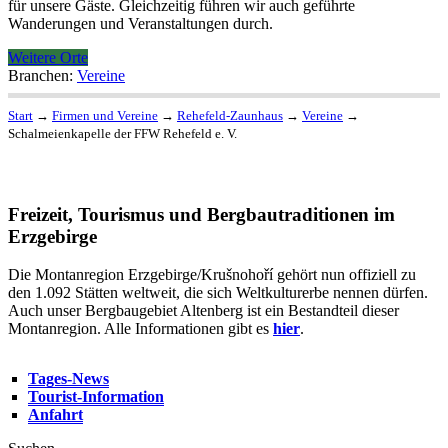
für unsere Gäste. Gleichzeitig führen wir auch geführte
Wanderungen und Veranstaltungen durch.
Weitere Orte
Branchen:
Vereine
Start
→
Firmen und Vereine
→
Rehefeld-Zaunhaus
→
Vereine
→
Schalmeienkapelle der FFW Rehefeld e. V.
Freizeit, Tourismus und Bergbautraditionen im
Erzgebirge
Die Montanregion Erzgebirge/Krušnohoří gehört nun offiziell zu
den 1.092 Stätten weltweit, die sich Weltkulturerbe nennen dürfen.
Auch unser Bergbaugebiet Altenberg ist ein Bestandteil dieser
Montanregion. Alle Informationen gibt es
hier
.
Tages-News
Tourist-Information
Anfahrt