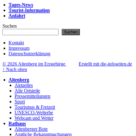
Tages-News
Tourist-Information
Anfahrt
Suchen
Suchen
Kontakt
Impressum
Datenschutzerklärung
© 2026 Altenberg im Erzgebirge
Erstellt mit die-infoseiten.de
↑
Nach oben
Altenberg
Aktuelles
Alle Ortsteile
Pressemitteilungen
Sport
Tourismus & Freizeit
UNESCO-Welterbe
Webcam und Wetter
Rathaus
Altenberger Bote
Amtliche Bekanntmachungen