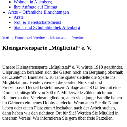
Wohnen in Altenberg
Ihre Anfrage auf Eintrag
Ärzte – Öffentliche Einrichtungen
Ärzte
Not- & Bereitschaftsdienst
Stadt- und Schulbibliothek Altenberg
Start
→
Firmen und Vereine
→
Bärenstein
→
Vereine
Kleingartensparte „Müglitztal“ e. V.
Unsere Kleingartensparte „Müglitztal“ e. V. würde 1918 gegründet.
Ursprünglich befanden sich die Gärten noch am Berghang oberhalb
der „Leite“ in Bärenstein. 10 Jahre später siedelte die Sparte ins
Müglitztal um. Heute vereinen die Gärten Nutzland und
Freizeitoase. Derzeit besteht unsere Anlage aus 58 Gärten mit einer
Durchschnittsgröße von 300 m². Mittlerweile zählen nicht nur
Rentner zu den Vereinsmitgliedern, auch viele junge Familie haben
im Gärtnern ein neues Hobby entdeckt. Wenn auch Sie die Natur
lieben oder einen Platz zum Abschalten nach der Arbeit suchen,
dann haben wir den richtigen Ort für Sie! Werden Sie Mitglied in
unserem Verein! Wir informieren Sie gern über freie Parzellen.