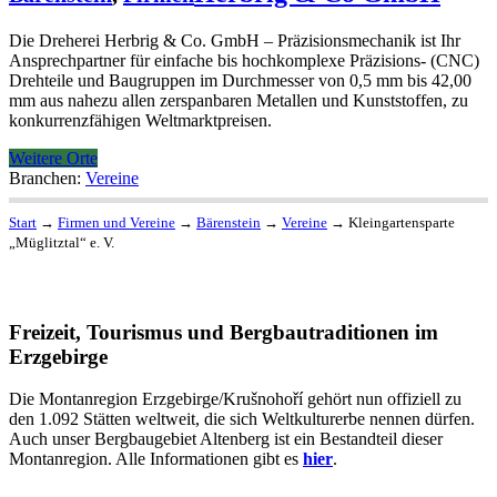
Die Dreherei Herbrig & Co. GmbH – Präzisionsmechanik ist Ihr
Ansprechpartner für einfache bis hochkomplexe Präzisions- (CNC)
Drehteile und Baugruppen im Durchmesser von 0,5 mm bis 42,00
mm aus nahezu allen zerspanbaren Metallen und Kunststoffen, zu
konkurrenzfähigen Weltmarktpreisen.
Weitere Orte
Branchen:
Vereine
Start
→
Firmen und Vereine
→
Bärenstein
→
Vereine
→
Kleingartensparte
„Müglitztal“ e. V.
Freizeit, Tourismus und Bergbautraditionen im
Erzgebirge
Die Montanregion Erzgebirge/Krušnohoří gehört nun offiziell zu
den 1.092 Stätten weltweit, die sich Weltkulturerbe nennen dürfen.
Auch unser Bergbaugebiet Altenberg ist ein Bestandteil dieser
Montanregion. Alle Informationen gibt es
hier
.