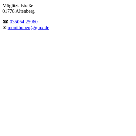
Müglitztalstraße
01778 Altenberg
☎
035054 25960
✉
monithoben@gmx.de